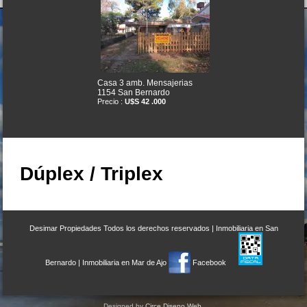
Casa 3 amb. Mensajerias
1154 San Bernardo
Precio :
U$S 42 .000
Dúplex / Triplex
Desimar Propiedades
Todos los derechos reservados |
Inmobiliaria en San
Duplex 3 amb Ramos Mejia
600 Costa Azul
Bernardo
|
Inmobiliaria en Mar de Ajo
Facebook
Precio :
U$S 36 .500
Designed by
Circe Diseno Web
.