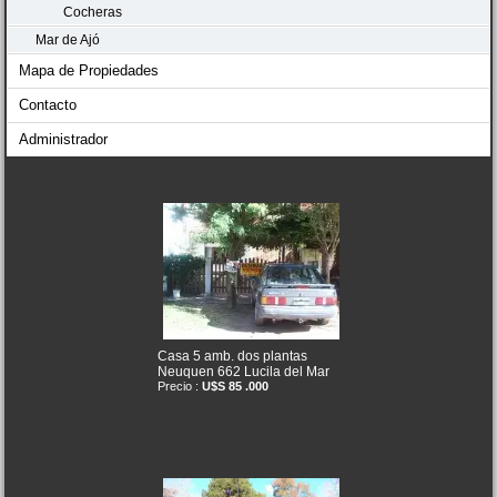
Cocheras
Mar de Ajó
Mapa de Propiedades
Contacto
Administrador
Casa 5 amb. dos plantas
Neuquen 662 Lucila del Mar
Precio :
U$S 85 .000