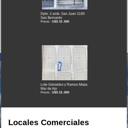
Dpto. 2 amb. San Juan 3195
San Bernardo
Precio :
U$S 33 .000
Lote Güiraldes y Ramos Mejia
Mar de Ajo
Precio :
U$S 15 .000
OPORTUNIDAD
Locales Comerciales