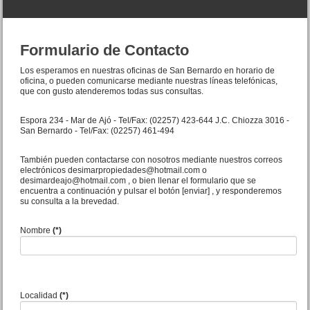
Formulario de Contacto
Los esperamos en nuestras oficinas de San Bernardo en horario de
oficina, o pueden comunicarse mediante nuestras líneas telefónicas,
que con gusto atenderemos todas sus consultas.
Espora 234 - Mar de Ajó - Tel/Fax: (02257) 423-644 J.C. Chiozza 3016 -
San Bernardo - Tel/Fax: (02257) 461-494
Duplex 3 amb. Av. Mitre 3130
San Bernardo
Precio :
U$S 46 .500
También pueden contactarse con nosotros mediante nuestros correos
electrónicos desimarpropiedades@hotmail.com o
desimardeajo@hotmail.com , o bien llenar el formulario que se
encuentra a continuación y pulsar el botón [enviar] , y responderemos
su consulta a la brevedad.
Nombre
(*)
Localidad
(*)
VENDIDA Casa 3 amb. Jujuy