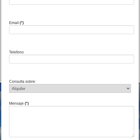
2996 San Bernardo
Precio :
U$S 60 .000
Email
(*)
Telefono
Duplex 3 amb Ramos Mejia
600 Costa Azul
Consulta sobre:
Precio :
U$S 36 .500
Mensaje
(*)