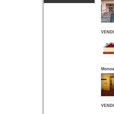
VENDID
Dpto. 2 amb. Cramer 604 Mar
de Ajo
Precio :
U$S 25 .000
Monoa
EXCELENTE
VENDI
Casa 3 amb. Av. Tucuman
246 Mar de Ajo