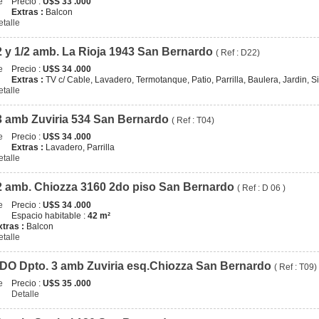
Precio :
U$S 33 .000
Extras :
Balcon
etalle
2 y 1/2 amb. La Rioja 1943 San Bernardo
( Ref : D22)
Precio :
U$S 34 .000
Extras :
TV c/ Cable, Lavadero, Termotanque, Patio, Parrilla, Baulera, Jardin, 
etalle
3 amb Zuviria 534 San Bernardo
( Ref : T04)
Precio :
U$S 34 .000
Extras :
Lavadero, Parrilla
etalle
2 amb. Chiozza 3160 2do piso San Bernardo
( Ref : D 06 )
Precio :
U$S 34 .000
Espacio habitable :
42 m²
xtras :
Balcon
etalle
O Dpto. 3 amb Zuviria esq.Chiozza San Bernardo
( Ref : T09)
Precio :
U$S 35 .000
Detalle