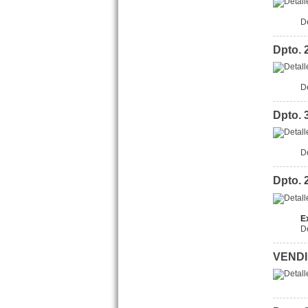
D
Dpto. 
D
Dpto. 
Dpto. 2 amb. Machado 145
D
San Bernardo
Precio :
U$S 33 .000
Dpto. 
E
D
VENDID