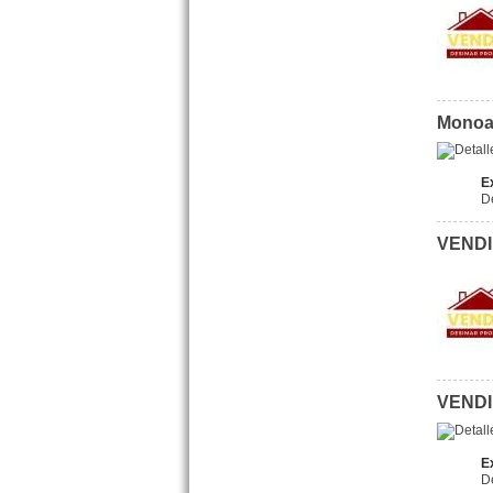
Precio :
U$S 65 .000
OPORTUNIDAD
Monoa
E
D
VENDID
VENDIDO Duplex La Rioja
3339 San Bernardo
Precio :
U$S 31 .000
VENDID
E
D