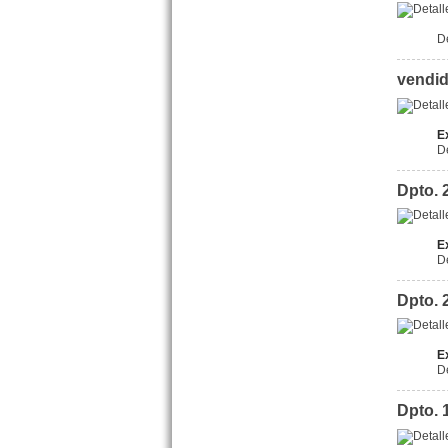
D
vendid
E
D
Semipiso 4 amb.c/cochera Av.
San Bernardo 5 San
Dpto. 
Bernardo
Precio :
U$S 150 .000
E
D
Dpto. 
E
D
Dpto. 