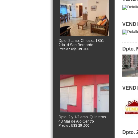
VENDID
Dpto. 2 amb. Chiozza 1851
2do. d San Bernardo
Dpto. 
Precio :
U$S 39 .000
VENDI
Dpto. 2 y 1/2 amb. Quinteros
43 Mar de Ajo Centro
Precio :
U$S 29 .000
Dpto. 