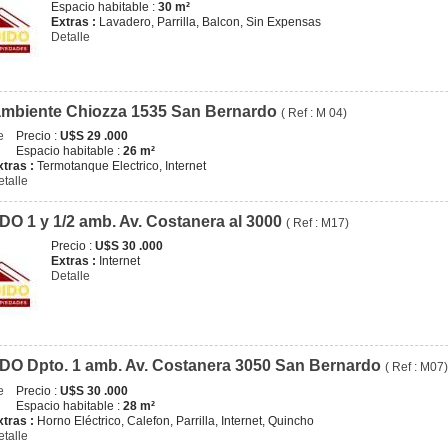
Espacio habitable :
30 m²
Extras :
Lavadero, Parrilla, Balcon, Sin Expensas
Detalle
mbiente Chiozza 1535 San Bernardo
( Ref : M 04)
Precio :
U$S 29 .000
Espacio habitable :
26 m²
xtras :
Termotanque Electrico, Internet
etalle
O 1 y 1/2 amb. Av. Costanera al 3000
( Ref : M17)
Precio :
U$S 30 .000
Extras :
Internet
Detalle
O Dpto. 1 amb. Av. Costanera 3050 San Bernardo
( Ref : M07)
Precio :
U$S 30 .000
Espacio habitable :
28 m²
xtras :
Horno Eléctrico, Calefon, Parrilla, Internet, Quincho
etalle