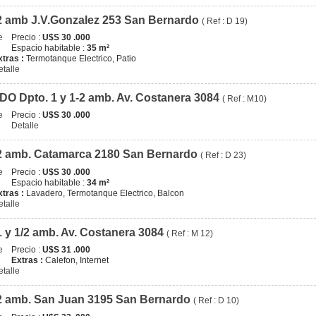
2 amb J.V.Gonzalez 253 San Bernardo
( Ref : D 19)
Precio :
U$S 30 .000
Espacio habitable :
35 m²
xtras :
Termotanque Electrico, Patio
etalle
O Dpto. 1 y 1-2 amb. Av. Costanera 3084
( Ref : M10)
Precio :
U$S 30 .000
Detalle
2 amb. Catamarca 2180 San Bernardo
( Ref : D 23)
Precio :
U$S 30 .000
Espacio habitable :
34 m²
xtras :
Lavadero, Termotanque Electrico, Balcon
etalle
1 y 1/2 amb. Av. Costanera 3084
( Ref : M 12)
Precio :
U$S 31 .000
Extras :
Calefon, Internet
etalle
2 amb. San Juan 3195 San Bernardo
( Ref : D 10)