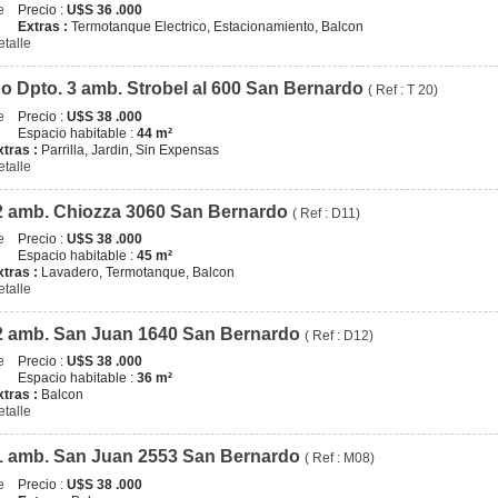
Precio :
U$S 36 .000
Extras :
Termotanque Electrico, Estacionamiento, Balcon
etalle
o Dpto. 3 amb. Strobel al 600 San Bernardo
( Ref : T 20)
Precio :
U$S 38 .000
Espacio habitable :
44 m²
xtras :
Parrilla, Jardin, Sin Expensas
etalle
2 amb. Chiozza 3060 San Bernardo
( Ref : D11)
Precio :
U$S 38 .000
Espacio habitable :
45 m²
xtras :
Lavadero, Termotanque, Balcon
etalle
2 amb. San Juan 1640 San Bernardo
( Ref : D12)
Precio :
U$S 38 .000
Espacio habitable :
36 m²
xtras :
Balcon
etalle
1 amb. San Juan 2553 San Bernardo
( Ref : M08)
Precio :
U$S 38 .000