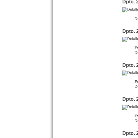
Dpto. 
D
Dpto. 
Dpto. 2 amb. San Juan 3195
San Bernardo
Precio :
U$S 33 .000
E
D
Dpto. 
EXCELENTE
Dpto. 2 amb. Catamarca 2025
E
San Bernardo
D
Precio :
U$S 35 .000
Dpto. 
E
D
Dpto. 