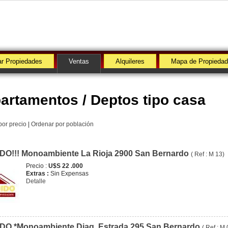
r Propiedades
Ventas
Alquileres
Mapa de Propieda
artamentos / Deptos tipo casa
por precio
|
Ordenar por población
DO!!! Monoambiente La Rioja 2900 San Bernardo
( Ref : M 13)
Precio :
U$S 22 .000
Extras :
Sin Expensas
Detalle
DO *Monoambiente Diag. Estrada 295 San Bernardo
( Ref : M 