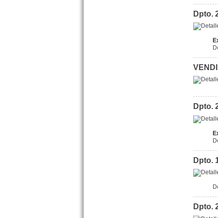
Dpto. 
Cochera San Juan 1432 Mar
de Ajo N.
Precio :
U$S 12 .000
E
D
VENDID
Dpto. 
E
Dpto. 2 amb. Chiozza 3060
D
San Bernardo
Precio :
U$S 38 .000
Dpto. 
D
Dpto. 2 amb. Mensajerias 61
Dpto. 
San Bernardo
Precio :
U$S 56 .000