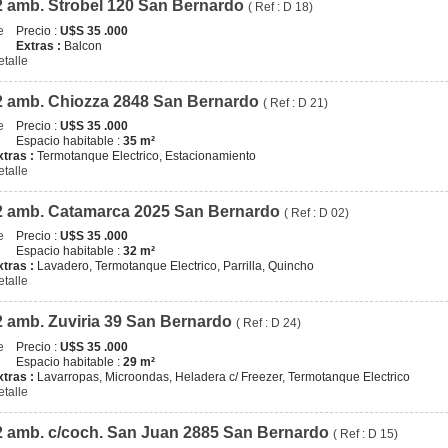
2 amb. Strobel 120 San Bernardo
( Ref : D 18)
Precio :
U$S 35 .000
Extras :
Balcon
etalle
2 amb. Chiozza 2848 San Bernardo
( Ref : D 21)
Precio :
U$S 35 .000
Espacio habitable :
35 m²
xtras :
Termotanque Electrico, Estacionamiento
etalle
2 amb. Catamarca 2025 San Bernardo
( Ref : D 02)
Precio :
U$S 35 .000
Espacio habitable :
32 m²
xtras :
Lavadero, Termotanque Electrico, Parrilla, Quincho
etalle
2 amb. Zuviria 39 San Bernardo
( Ref : D 24)
Precio :
U$S 35 .000
Espacio habitable :
29 m²
xtras :
Lavarropas, Microondas, Heladera c/ Freezer, Termotanque Electrico
etalle
2 amb. c/coch. San Juan 2885 San Bernardo
( Ref : D 15)