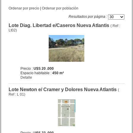
Ordenar por precio
|
Ordenar por población
Resultados por página :
Lote Diag. Libertad e/Caseros Nueva Atlantis
( Ref :
Casa 4 amb. Strobel 618 San
Lt02)
Bernardo
Precio :
U$S 32 .000
Precio :
U$S 20 .000
Espacio habitable :
450 m²
Detalle
Lote Newton e/ Cramer y Dolores Nueva Atlantis
(
Ref : L 01)
Casa 4 amb. + dpto. 2 amb.
Libres del Sur 1954 N.Atlantis
Precio :
U$S 88 .000
Precio :
U$S 23 .000