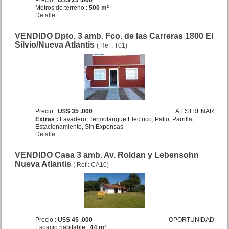
Metros de terreno :
500 m²
Detalle
VENDIDO Dpto. 3 amb. Fco. de las Carreras 1800 El
Silvio/Nueva Atlantis
( Ref : T01)
Local Comercial Zuviria 84
San Bernardo
Precio :
U$S 37 .000
Precio :
U$S 35 .000
A ESTRENAR
Extras :
Lavadero, Termotanque Electrico, Patio, Parrilla,
Estacionamiento, Sin Expensas
Detalle
VENDIDO Casa 3 amb. Av. Roldan y Lebensohn
Nueva Atlantis
( Ref : CA10)
VENDIDO Lote Ramos Mejia
(sur) entre La Margarita y
Dolores Mar de Ajo
Precio :
U$S 45 .000
OPORTUNIDAD
Precio :
U$S 11 .000
Espacio habitable :
44 m²