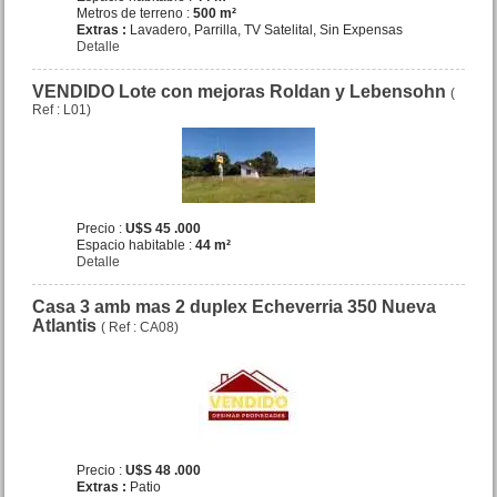
Metros de terreno :
500 m²
Extras :
Lavadero, Parrilla, TV Satelital, Sin Expensas
Detalle
OPORTUNIDAD
VENDIDO Lote con mejoras Roldan y Lebensohn
(
Ref : L01)
Complejo dptos. J.V.Gonzalez
Precio :
U$S 45 .000
12 San Bernardo
Precio :
U$S 185 .000
Espacio habitable :
44 m²
Detalle
Casa 3 amb mas 2 duplex Echeverria 350 Nueva
Atlantis
( Ref : CA08)
Precio :
U$S 48 .000
Extras :
Patio
Dpto. 2 amb J.V.Gonzalez 253