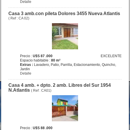
San Bernardo
Detalle
Precio :
U$S 30 .000
Casa 3 amb.con pileta Dolores 3455 Nueva Atlantis
( Ref : CA 02)
EXCELENTE
Precio :
U$S 87 .000
EXCELENTE
Espacio habitable :
80 m²
Extras :
Lavadero, Patio, Parrilla, Estacionamiento, Quincho,
Jardin
Casa 3 amb.con pileta
Detalle
Dolores 3455 Nueva Atlantis
Precio :
U$S 87 .000
Casa 4 amb. + dpto. 2 amb. Libres del Sur 1954
N.Atlantis
( Ref : CA01)
Precio :
U$S 88 .000