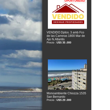
OPORTUNIDAD
VENDIDO Dptos. 3 amb Fco
de las Carreras 1800 Mar de
Ajo N.Atlantis
Precio :
U$S 35 .000
Monoambiente Chiozza 1535
San Bernardo
Precio :
U$S 29 .000