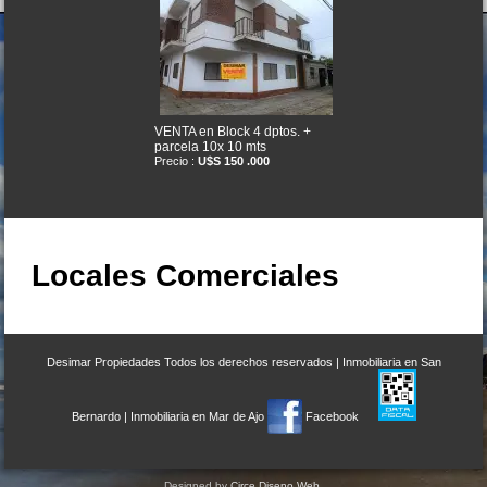
VENTA en Block 4 dptos. +
parcela 10x 10 mts
Precio :
U$S 150 .000
Locales Comerciales
Desimar Propiedades
Todos los derechos reservados |
Inmobiliaria en San
Dpto. 3 amb. Quinteros 1070
Mar de Ajor S.
Bernardo
|
Inmobiliaria en Mar de Ajo
Facebook
Precio :
U$S 45 .000
Designed by
Circe Diseno Web
.