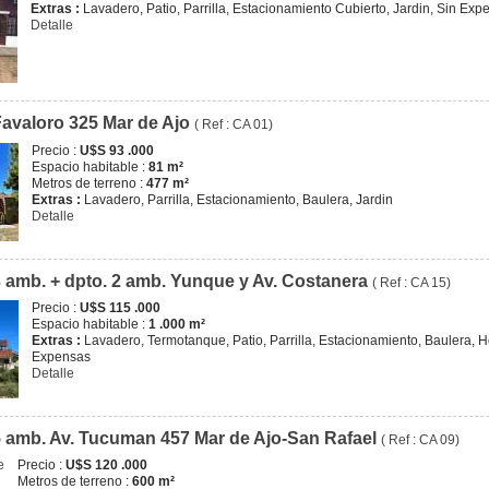
Extras :
Lavadero, Patio, Parrilla, Estacionamiento Cubierto, Jardin, Sin Exp
Detalle
Favaloro 325 Mar de Ajo
( Ref : CA 01)
Precio :
U$S 93 .000
Espacio habitable :
81 m²
Metros de terreno :
477 m²
Extras :
Lavadero, Parrilla, Estacionamiento, Baulera, Jardin
Detalle
 amb. + dpto. 2 amb. Yunque y Av. Costanera
( Ref : CA 15)
Precio :
U$S 115 .000
Espacio habitable :
1 .000 m²
Extras :
Lavadero, Termotanque, Patio, Parrilla, Estacionamiento, Baulera, Ho
Expensas
Detalle
 amb. Av. Tucuman 457 Mar de Ajo-San Rafael
( Ref : CA 09)
Precio :
U$S 120 .000
Metros de terreno :
600 m²