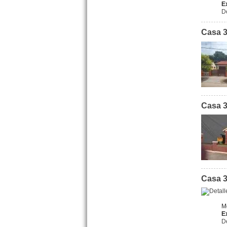
E
D
Dpto. 3 amb. Diag. Rivadavia
y Av. Costanera Mar de Ajo
Centro
Casa 3
Precio :
U$S 70 .000
Casa 3
Dpto. 3 amb tipo duplex
Catamarca 4894 Lucila del
Mar
Precio :
U$S 53 .000
Casa 3
M
E
D