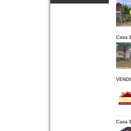
Casa 3
Dpto. 3 amb. Quinteros y Av.
Libertador San Martin
Precio :
U$S 43 .000
VENDID
OPORTUNIDAD
Casa 3
vendido Duplex 3 amb. Av.
Mitre 1897 San Bernardo