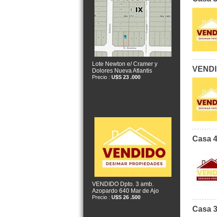
Lote Newton e/ Cramer y
VENDID
Dolores Nueva Atlantis
Precio :
U$S 23 .000
Casa 4
VENDIDO Dpto. 3 amb.
Azopardo 640 Mar de Ajo
Precio :
U$S 26 .500
Casa 3