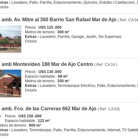
xtras :
Lavadero, Patio, Parrilla, Estacionamiento, Quincho, Estufas / Calefaccion, 
etalle
 amb. Av. Mitre al 300 Barrio San Rafael Mar de Ajo
( Ref : CA 0
Precio :
U$S 125 .000
Metros de terreno :
300 m²
Extras :
Lavadero, Parrilla, Garage, Jardin, Sin Expensas
Detalle
 amb Montevideo 188 Mar de Ajo Centro
( Ref : CA 14 )
Precio :
U$S 130 .000
Espacio habitable :
68 m²
Metros de terreno :
350 m²
Extras :
Lavadero, Termotanque Electrico, Patio, Estacionamiento, 
Detalle
 amb. Fco. de las Carreras 662 Mar de Ajo
( Ref : CA 03)
Precio :
U$S 150 .000
Espacio habitable :
122 m²
etros de terreno :
800 m²
xtras :
Lavadero, Termotanque, Patio, Parrilla, Estacionamiento, Internet, TV Satelit
etalle