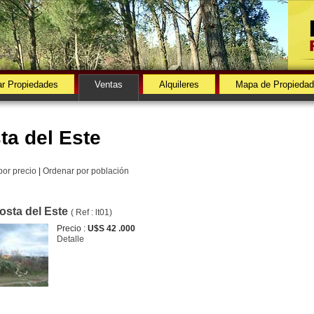
r Propiedades
Ventas
Alquileres
Mapa de Propieda
ta del Este
por precio
|
Ordenar por población
osta del Este
( Ref : lt01)
Precio :
U$S 42 .000
Detalle