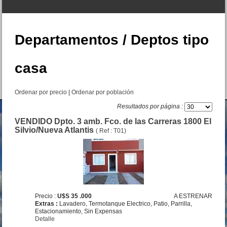
Departamentos / Deptos tipo
casa
Ordenar por precio
|
Ordenar por población
Casa 3 amb. + dpto. 2 amb.
Yunque y Av. Costanera
Resultados por página :
Precio :
U$S 115 .000
VENDIDO Dpto. 3 amb. Fco. de las Carreras 1800 El
Silvio/Nueva Atlantis
( Ref : T01)
Precio :
U$S 35 .000
A ESTRENAR
Extras :
Lavadero, Termotanque Electrico, Patio, Parrilla,
Estacionamiento, Sin Expensas
Detalle
CASA 3 y 1/2 amb. Catamarca