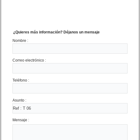
¿Quieres más información? Déjanos un mensaje
Nombre :
Dpto. 2 amb. San Juan 1432
Correo electrónico :
Mar de Ajo N.
Precio :
U$S 29 .000
Teléfono :
Asunto :
Mensaje :