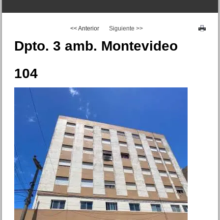
<< Anterior
Siguiente >>
Dpto. 3 amb. Montevideo
104
Duplex 3 amb. Gutierrez 341
San Bernardo
Precio :
U$S 58 .000
Dpto. 3 amb. Diagonal