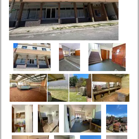
Rivadavia 295 Mar de Ajo
Precio :
U$S 50 .000
Duplex Catamarca 2861 San
Bernardo
Precio :
U$S 57 .000