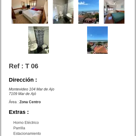
vendido Lote Av. 1 y Santiago
del Estero Lucila del Mar
Precio :
U$S 25 .000
EXCELENTE
Ref : T 06
Dirección :
Complejo compuesto por 6
Montevideo 104 Mar de Ajo
dptos y playa de Estac.
7109 Mar de Ajó
Precio :
U$S 500 .000
Área :
Zona Centro
Extras :
Horno Eléctrico
Parrilla
Estacionamiento