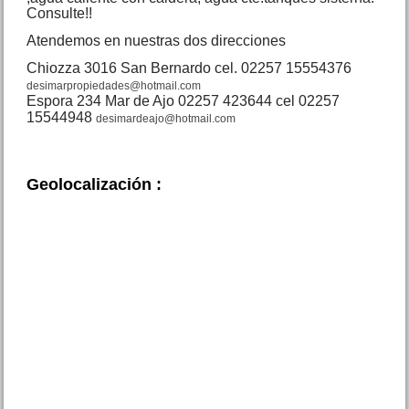
EXCELENTE
Consulte!!
Atendemos en nuestras dos direcciones
Chiozza 3016 San Bernardo cel. 02257 15554376
desimarpropiedades@hotmail.com
Espora 234 Mar de Ajo 02257 423644 cel 02257
15544948
desimardeajo@hotmail.com
Triplex Av. Tucuman 3270
San Bernardo
Precio :
U$S 55 .000
Geolocalización :
Dpto. 3 amb. Rivadavia 416
Mar de Ajo N.
Precio :
U$S 29 .000