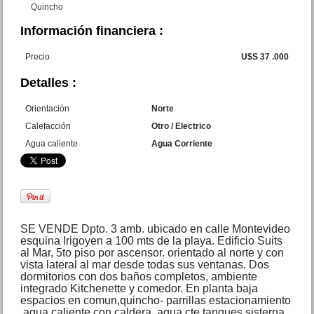
Quincho
Información financiera :
Precio
U$S 37 .000
Lote calle 18 y Gutierrez San
Bernardo
Detalles :
Precio :
U$S 30 .000
Orientación
Norte
Calefacción
Otro / Electrico
Agua caliente
Agua Corriente
SE VENDE Dpto. 3 amb. ubicado en calle Montevideo
Dpto. 2 amb. Cramer 604 Mar
esquina Irigoyen a 100 mts de la playa. Edificio Suits
de Ajo
al Mar, 5to piso por ascensor. orientado al norte y con
Precio :
U$S 25 .000
vista lateral al mar desde todas sus ventanas. Dos
dormitorios con dos baños completos, ambiente
integrado Kitchenette y comedor. En planta baja
espacios en comun,quincho- parrillas estacionamiento
,agua caliente con caldera, agua cte.tanques sisterna.