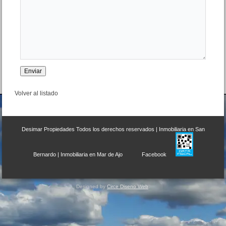
Volver al listado
Desimar Propiedades
Todos los derechos reservados |
Inmobiliaria en San
Bernardo
|
Inmobiliaria en Mar de Ajo
Facebook
Designed by
Circe Diseno Web
.